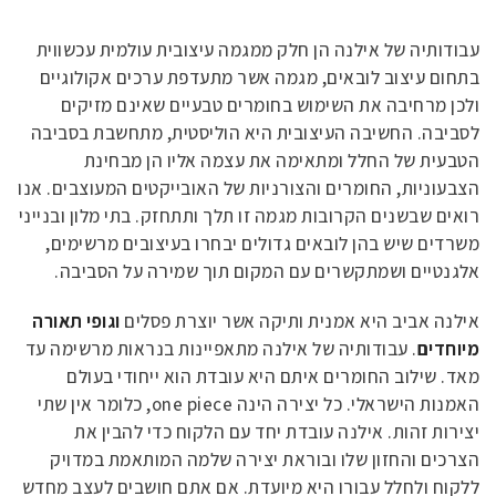
עבודותיה של אילנה הן חלק ממגמה עיצובית עולמית עכשווית
בתחום עיצוב לובאים, מגמה אשר מתעדפת ערכים אקולוגיים
ולכן מרחיבה את השימוש בחומרים טבעיים שאינם מזיקים
לסביבה. החשיבה העיצובית היא הוליסטית, מתחשבת בסביבה
הטבעית של החלל ומתאימה את עצמה אליו הן מבחינת
הצבעוניות, החומרים והצורניות של האובייקטים המעוצבים. אנו
רואים שבשנים הקרובות מגמה זו תלך ותתחזק. בתי מלון ובנייני
משרדים שיש בהן לובאים גדולים יבחרו בעיצובים מרשימים,
אלגנטיים ושמתקשרים עם המקום תוך שמירה על הסביבה.
אילנה אביב היא אמנית ותיקה אשר יוצרת פסלים
וגופי תאורה
מיוחדים
. עבודותיה של אילנה מתאפיינות בנראות מרשימה עד
מאד. שילוב החומרים איתם היא עובדת הוא ייחודי בעולם
האמנות הישראלי. כל יצירה הינה one piece, כלומר אין שתי
יצירות זהות. אילנה עובדת יחד עם הלקוח כדי להבין את
הצרכים והחזון שלו ובוראת יצירה שלמה המותאמת במדויק
ללקוח ולחלל עבורו היא מיועדת. אם אתם חושבים לעצב מחדש