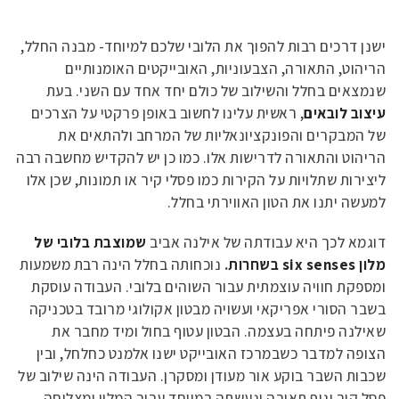
ישנן דרכים רבות להפוך את הלובי שלכם למיוחד- מבנה החלל,
הריהוט, התאורה, הצבעוניות, האובייקטים האומנותיים
שנמצאים בחלל והשילוב של כולם יחד אחד עם השני. בעת
עיצוב לובאים
, ראשית עלינו לחשוב באופן פרקטי על הצרכים
של המבקרים והפונקציונאליות של המרחב ולהתאים את
הריהוט והתאורה לדרישות אלו. כמו כן יש להקדיש מחשבה רבה
ליצירות שתלויות על הקירות כמו פסלי קיר או תמונות, שכן אלו
למעשה יתנו את הטון האווירתי בחלל.
דוגמא לכך היא עבודתה של אילנה אביב
שמוצבת בלובי של
מלון six senses בשחרות
.
נוכחותה בחלל הינה רבת משמעות
ומספקת חוויה עוצמתית עבור השוהים בלובי. העבודה עוסקת
בשבר הסורי אפריקאי ועשויה מבטון אקולוגי מרובד בטכניקה
שאילנה פיתחה בעצמה. הבטון עטוף בחול ומיד מחבר את
הצופה למדבר כשבמרכז האובייקט ישנו אלמנט כחלחל, ובין
שכבות השבר בוקע אור מעודן ומסקרן. העבודה הינה שילוב של
פסל קיר וגוף תאורה ונעשתה במיוחד עבור המלון ומצליחה