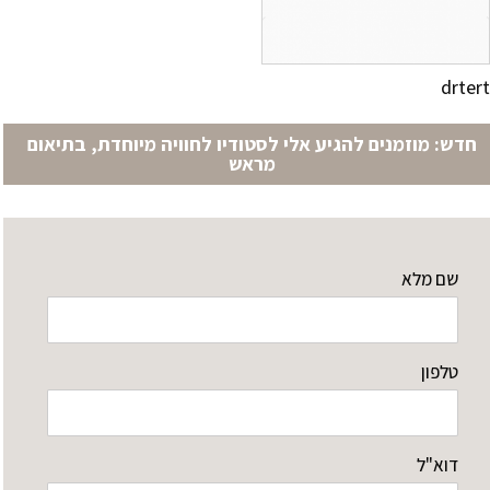
drte
דש: מוזמנים להגיע אלי לסטודיו לחוויה מיוחדת, בתיאום
מראש
שם מלא
טלפון
דוא"ל